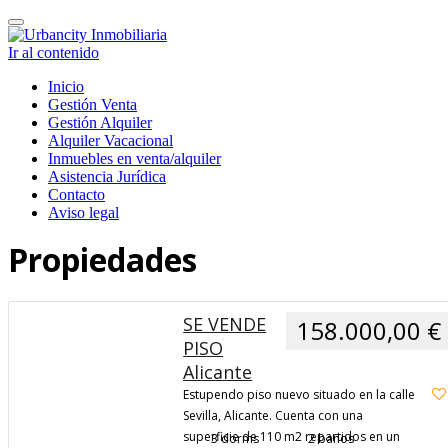
Cambiar
navegación
Ir al contenido
Inicio
Gestión Venta
Gestión Alquiler
Alquiler Vacacional
Inmuebles en venta/alquiler
Asistencia Jurídica
Contacto
Aviso legal
Propiedades
9
SE VENDE
158.000,00 €
PISO
Alicante
Estupendo piso nuevo situado en la calle
Sevilla, Alicante. Cuenta con una
superficie de 110 m2 repartidos en un
3 dorms
2 baños