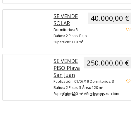
salón comedor con salida al patio, cocina
independiente equipada con muebles y
3
algunos electrodomésticos. Tiene 3
SE VENDE
40.000,00 €
habitaciones y dos baños completos
SOLAR
(uno de ellos dentro de la habitación
Dormitorios: 3
principal). Está muy bien comunicada y
Baños: 2 Pisos: Bajo
Leer
cercana a comercios
[…]
Superficie: 110 m²
másSE
VENDE
9
PISO
SE VENDE
250.000,00 €
Alicante
PISO Playa
San Juan
Publicación: 01/07/19 Dormitorios: 3
Baños: 2 Pisos: 5 Área: 120 m²
Superficie: 120 m² Año de construcción:
3 dorms
2 baños
1999